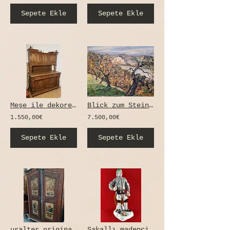
Sepete Ekle
Sepete Ekle
Meşe ile dekore edilmiş Wilhelminian tarzı büfe dolabı
Blick zum Steinbruch Riesenstein - Meissen, orig. Gemälde Otto Walcha, 100x 70cm
1.550,00€
7.500,00€
Sepete Ekle
Sepete Ekle
uralter originaler Bauernschrank 2türig handbemalt Holz antik Vintage 1821 Bayer
Sakallı madenci / Meissen / Kaendler