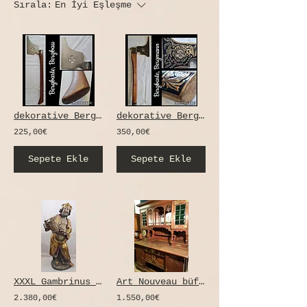
Sırala:
En İyi Eşleşme
dekorative Bergbarte Prunkbarte Bergmann Barte Bergbau Parade Bergmannsbarte
dekorative Bergbarte Prunkbarte Bergmann Barte Bergbau Parade Bergmannsbarte
225,00€
350,00€
Sepete Ekle
Sepete Ekle
XXXL Gambrinus Holzfigur - 100cm groß mit Goldmantel / Werbefigur Skulptur
Art Nouveau büfe - orijinal, birçok detay
2.380,00€
1.550,00€