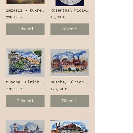
imzasız - kükreyen geyik ve geyik
Rosenthal hiciv plakası Walter Scheel
238,00 €
48,00 €
Tükendi
Tükendi
Musche, Ulrich - Chemnitz çizimi
Musche, Ulrich - Chemnitz çizimi
178,50 €
178,50 €
Tükendi
Tükendi