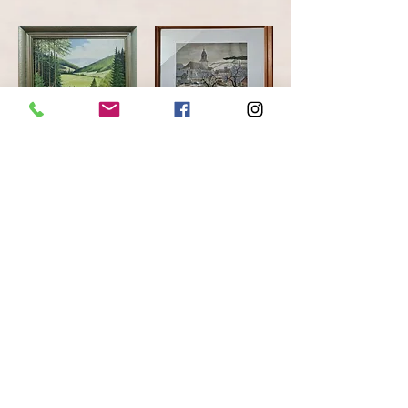
A. Krahmer 1960 - Erzgebirge / Ormanın kenarındaki geyik tablosu
Kurt Tetzner suluboya "İlkbaharda Dorfstrasse / Gösau Mayıs 1954"
300,00 €
250,00 €
Tükendi
Tükendi
K.SCHMIDT - orig. Erzgebirge, huş ağacı ile toprak yol boyama
Figürlü Erzgebirge Piramidi - 4 kat
385,00 €
450,00 €