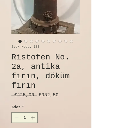
Stok kodu: 185
Ristofen No.
2a, antika
fırın, döküm
fırın
Normal
İndirimli
 €425,00 
€382,50
Fiyat
Fiyat
Adet
*