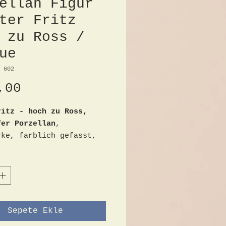
ellan Figur
ter Fritz
 zu Ross /
ue
 602
Fiyat
,00
ritz - hoch zu Ross,
fer Porzellan
,
rke, farblich gefasst,
cm x Breite 16cm x Länge
m, ohne Risse oder Chips
Sepete Ekle