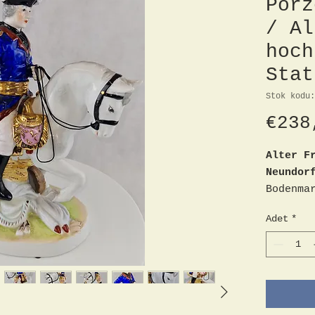
Porz
/ Al
hoch
Stat
Stok kodu:
€238
Alter F
Neundor
Bodenma
Höhe 34
Adet
*
ca. 25c