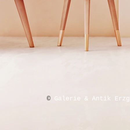
©
Galerie & Antik Erzg