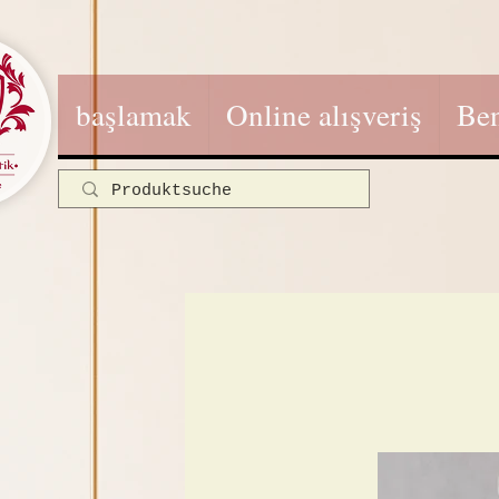
başlamak
Online alışveriş
Be