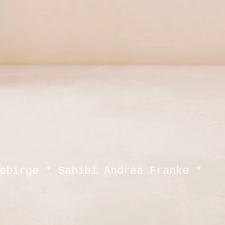
ebirge * Sahibi Andrea Franke *