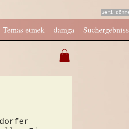
Geri dönm
Temas etmek
damga
Suchergebniss
dorfer