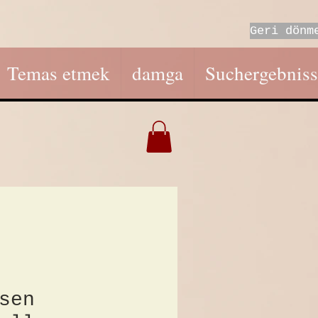
Geri dönm
Temas etmek
damga
Suchergebniss
sen