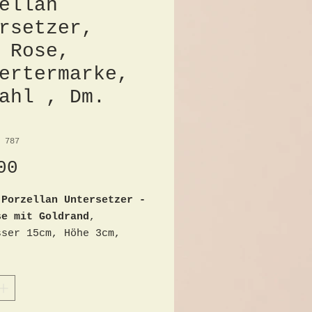
ellan
rsetzer,
 Rose,
ertermarke,
ahl , Dm.
 787
Fiyat
00
 Porzellan Untersetzer -
se mit Goldrand
,
sser 15cm, Höhe 3cm,
alt, 1. Wahl,
ermarke. altersbedingte
hsspuren sind möglich