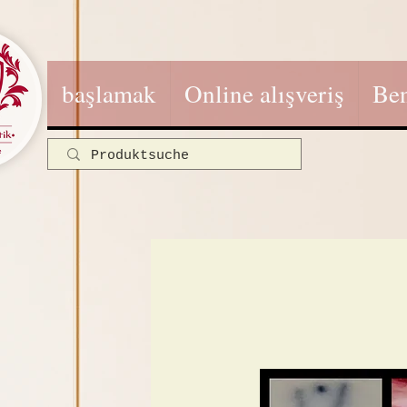
başlamak
Online alışveriş
Be