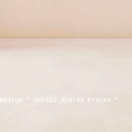
ebirge * Sahibi Andrea Franke *