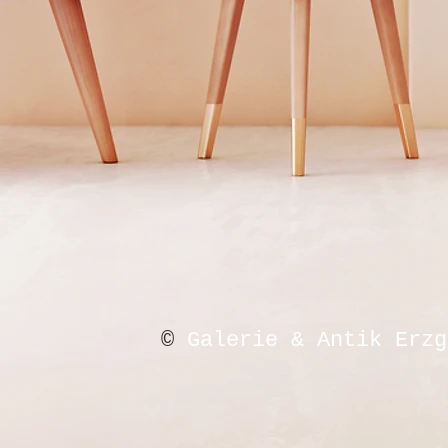
©
Galerie & Antik Erzg