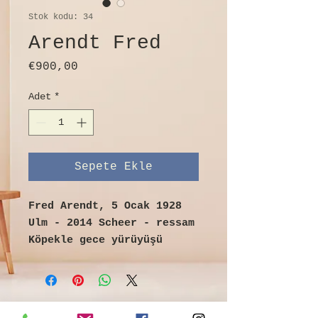
Stok kodu: 34
Arendt Fred
Fiyat
€900,00
Adet
*
Sepete Ekle
Fred Arendt, 5 Ocak 1928
Ulm - 2014 Scheer - ressam
Köpekle gece yürüyüşü
Yağ / tuval
sol alt imzalı
Resim boyutu 71,5cm x 80cm
83cm x 90cm çerçeveli